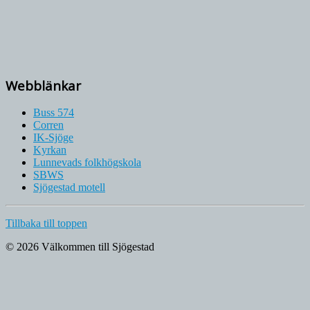
Webblänkar
Buss 574
Corren
IK-Sjöge
Kyrkan
Lunnevads folkhögskola
SBWS
Sjögestad motell
Tillbaka till toppen
© 2026 Välkommen till Sjögestad