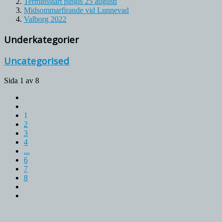
Terminsstart pingis 25 augusti
Midsommarfirande vid Lunnevad
Valborg 2022
Underkategorier
Uncategorised
Sida 1 av 8
1
2
3
4
...
6
7
8