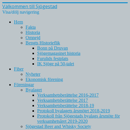
Välkommen till Sjögestad
Visa/dölj navigering
Hem
Fakta
Historia
Omnejd
Bengts Historieflik
Bonn på Druvan
Sjögemagasinet historia
Furulids festplats
IK Sjöge på 50-talet
Fiber
Nyheter
Ekonomisk förening
Föreningar
Byalaget
Verksamhetsberättelse 2016-2017
Verksamhetsberättelse 2017
Verksamhetsberättelse 2018-19
Protokoll byalagets årsmötet 2018-2019
Protokoll från Sjögestads byalags årsmöte för
verksamhetsåret 2019-2020
Sjögestad Beer and Whisky Society