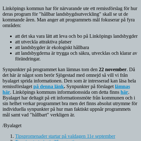
Linköpings kommun har för närvarande ute ett remissförslag för hur
deras program för "hållbar landsbygdsutveckling" skall se ut de
kommande åren. Man anger att programmets mål fokuserar på fyra
områden:
att det ska vara lätt att leva och bo på Linköpings landsbygder
att utveckla attraktiva platser
att landsbygder är ekologiskt hållbara
att landsbygderna är trygga och säkra, utvecklas och klarar av
förändringar.
Synpunkter på programmet kan lämnas tom den
22 november
. Då
det här är något som berör Sjögestad med omnejd så vill vi från
byalaget sprida informationen. Den som är intresserad kan läsa hela
remissförslaget
på denna länk
.
Synpunkter på förslaget
lämnas
här
. Linköpings kommuns informationssida om detta finns
här
.
Byalaget har deltagit på ett informationsmöte från kommunen och i
sin helhet verkar programmet bra men det finns absolut utrymme för
individuella synpunkter på hur man faktiskt uppnår programmets
mål samt vad "hållbart" verkligen är.
/Byalaget
Tipspromenader startar på valdagen 11e september