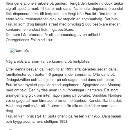
flera generationers arbete på gården. Herrgården kunde nu dock tänka
sig att upplåta mark till fester och dans. Nationella Ungdomsförbundet
fick disponera mark till festplats inte långt från Furulid. Den första
stora konkurrensmatchen gick av stapeln en sommarhelg. Det blev
Furulid som drog längsta strået med omkring 2 000 besökare medan
konkurrenten endast fick ringa besökare.
Det som här refererats är ett sammandrag av en artikel i
Östergötlands Folkblad 1931.
Några eldsjälar som var verksamma på festplatsen
Efter denna besvärliga inledning år 1931 arrangerades sedan dans,
familjefester och teater 4-6 gånger under somrarna. Ofta dans på
lördagskvällen och familjefest på söndagen med dans och teater.
Furulid var mycket populär bland ungdomen i Sjögestad och Mantorp
med omnejd. Den hyrdes även ut till föreningar i närheten. Ett stort
arrangemang gick om intet någon gång på 50-talet. Snoddas Nordgren
var engagerad men lämnade efter en tid återbud. Kanske lika bra det.
Hade nog varit svårt att få utrymme för alla de åskådare som han
drog.
Furulid var i bruk i 24 år. Sista offentliga festen var 1955. Dansbanan
och byggnaderna revs slutligen 1958.