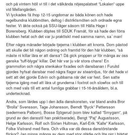
och på vintern höll vi till i det välkända nöjespalatset ”Lokalen” uppe
vid Mellangården.
Vi lyckades få ihop 12-15 ungdomar av båda könen och hade
regelbundna klubbmöten, deltog i distriktsmöten och ordnade egna
fester. Vi åkte också på SSU-läger såsom till Hälla Hage i
Borensberg. Klubben döptes till SDUK Framåt, för så hade den förra
klubben hetat och det var ju praktiskt med samma namn, sa´ man!
Efter några månader började tjejerna i klubben att knorra. Dom påstod
att skulle det bli någon ordning och framtid för den här klubben, ”så
måste ni killar lära er att dansa”! Då gick proppen ur för många av oss
ganska ”tuff-blyga” killar. Det här var ju vår stora chans! En
grammofon och några stenkakor fixades och dansbanan i Furulid
gjordes hyfsat dansbar med några flagor av stearinljus, för det hade vi
sett att det gjorde Edvin och gubbarna när det var fest. Sen satte
tjejerna igång med att lära ut grunderna i foxtrot och slowfox och till
och med vals till ett antal fumliga grabbar i 15-16-årsåldern, bl.a.
undertecknad.
Andra, som lärdes upp i den ädla danskonsten, var bland andra Bror
”Brolla” Svensson, Tage Johansson, Berndt ”Byck” Pettersson
(sedermera Palborn), Bosse Sjögerud (som blev kallad ”Smygarn”, på
grund av den dansstil han praktiserade), Bengt ”Paj” Augustsson,
Helge Karlsson, Rolf och Sixten Hultman, Karl-Erik ”Kalle” Karlsson,
Folke Vistrand med flera. Och vilka var då dessa danstörstande
flickor? Jag minns många av dem med stor glädje och lite pirr i hjärtat,