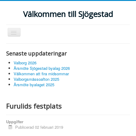
Välkommen till Sjögestad
Visa/dölj
navigering
Hem
Senaste uppdateringar
Fiber
Valborg 2026
Föreningar
Årsmöte Sjögestad byalag 2026
Välkommen att fira midsommar
Anslagstavlan
Valborgsmässoafton 2025
Årsmöte byalaget 2025
Grannsamverkan
Bildgalleri
Furulids festplats
Sjögestadbladet
Uppgifter
Publicerad 02 februari 2019