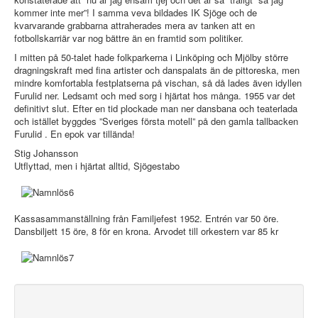
kommer inte mer”! I samma veva bildades IK Sjöge och de
kvarvarande grabbarna attraherades mera av tanken att en
fotbollskarriär var nog bättre än en framtid som politiker.
I mitten på 50-talet hade folkparkerna i Linköping och Mjölby större
dragningskraft med fina artister och danspalats än de pittoreska, men
mindre komfortabla festplatserna på vischan, så då lades även idyllen
Furulid ner. Ledsamt och med sorg i hjärtat hos många. 1955 var det
definitivt slut. Efter en tid plockade man ner dansbana och teaterlada
och istället byggdes ”Sveriges första motell” på den gamla tallbacken
Furulid . En epok var tillända!
Stig Johansson
Utflyttad, men i hjärtat alltid, Sjögestabo
Kassasammanställning från Familjefest 1952. Entrén var 50 öre.
Dansbiljett 15 öre, 8 för en krona. Arvodet till orkestern var 85 kr