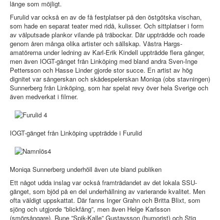
länge som möjligt.
Furulid var också en av de få festplatser på den östgötska vischan,
som hade en separat teater med ridå, kulisser. Och sittplatser i form
av välputsade plankor vilande på träbockar. Där uppträdde och roade
genom åren många olika artister och sällskap. Västra Hargs-
amatörerna under ledning av Karl-Erik Kindell uppträdde flera gånger,
men även IOGT-gänget från Linköping med bland andra Sven-Inge
Pettersson och Hasse Linder gjorde stor succe. En artist av hög
dignitet var sångerskan och skådespelerskan Moniqa (obs stavningen)
Sunnerberg från Linköping, som har spelat revy över hela Sverige och
även medverkat i filmer.
IOGT-gänget från Linköping uppträdde i Furulid
Moniqa Sunnerberg underhöll även ute bland publiken
Ett något udda inslag var också framträdandet av det lokala SSU-
gänget, som bjöd på en del underhållning av varierande kvalitet. Men
ofta väldigt uppskattat. Där fanns Inger Grahn och Britta Blixt, som
sjöng och utgjorde ”blickfång”, men även Helge Karlsson
(smörsångare), Rune ”Spik-Kalle” Gustavsson (humorist) och Stig