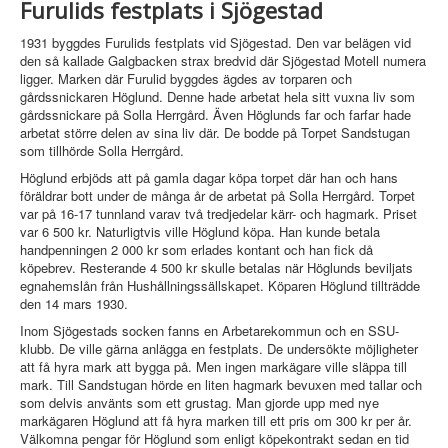
Furulids festplats i Sjögestad
1931 byggdes Furulids festplats vid Sjögestad. Den var belägen vid
den så kallade Galgbacken strax bredvid där Sjögestad Motell numera
ligger. Marken där Furulid byggdes ägdes av torparen och
gårdssnickaren Höglund. Denne hade arbetat hela sitt vuxna liv som
gårdssnickare på Solla Herrgård. Även Höglunds far och farfar hade
arbetat större delen av sina liv där. De bodde på Torpet Sandstugan
som tillhörde Solla Herrgård.
Höglund erbjöds att på gamla dagar köpa torpet där han och hans
föräldrar bott under de många år de arbetat på Solla Herrgård. Torpet
var på 16-17 tunnland varav två tredjedelar kärr- och hagmark. Priset
var 6 500 kr. Naturligtvis ville Höglund köpa. Han kunde betala
handpenningen 2 000 kr som erlades kontant och han fick då
köpebrev. Resterande 4 500 kr skulle betalas när Höglunds beviljats
egnahemslån från Hushållningssällskapet. Köparen Höglund tillträdde
den 14 mars 1930.
Inom Sjögestads socken fanns en Arbetarekommun och en SSU-
klubb. De ville gärna anlägga en festplats. De undersökte möjligheter
att få hyra mark att bygga på. Men ingen markägare ville släppa till
mark. Till Sandstugan hörde en liten hagmark bevuxen med tallar och
som delvis använts som ett grustag. Man gjorde upp med nye
markägaren Höglund att få hyra marken till ett pris om 300 kr per år.
Välkomna pengar för Höglund som enligt köpekontrakt sedan en tid