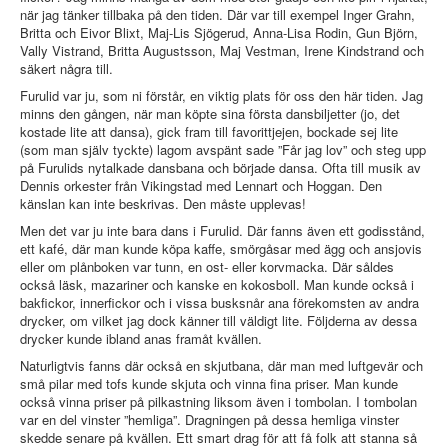
när jag tänker tillbaka på den tiden. Där var till exempel Inger Grahn,
Britta och Eivor Blixt, Maj-Lis Sjögerud, Anna-Lisa Rodin, Gun Björn,
Vally Vistrand, Britta Augustsson, Maj Vestman, Irene Kindstrand och
säkert några till.
Furulid var ju, som ni förstår, en viktig plats för oss den här tiden. Jag
minns den gången, när man köpte sina första dansbiljetter (jo, det
kostade lite att dansa), gick fram till favorittjejen, bockade sej lite
(som man själv tyckte) lagom avspänt sade ”Får jag lov” och steg upp
på Furulids nytalkade dansbana och började dansa. Ofta till musik av
Dennis orkester från Vikingstad med Lennart och Hoggan. Den
känslan kan inte beskrivas. Den måste upplevas!
Men det var ju inte bara dans i Furulid. Där fanns även ett godisstånd,
ett kafé, där man kunde köpa kaffe, smörgåsar med ägg och ansjovis
eller om plånboken var tunn, en ost- eller korvmacka. Där såldes
också läsk, mazariner och kanske en kokosboll. Man kunde också i
bakfickor, innerfickor och i vissa busksnår ana förekomsten av andra
drycker, om vilket jag dock känner till väldigt lite. Följderna av dessa
drycker kunde ibland anas framåt kvällen.
Naturligtvis fanns där också en skjutbana, där man med luftgevär och
små pilar med tofs kunde skjuta och vinna fina priser. Man kunde
också vinna priser på pilkastning liksom även i tombolan. I tombolan
var en del vinster ”hemliga”. Dragningen på dessa hemliga vinster
skedde senare på kvällen. Ett smart drag för att få folk att stanna så