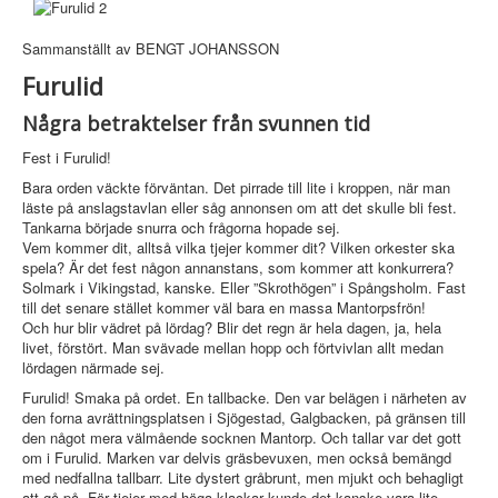
Sammanställt av BENGT JOHANSSON
Furulid
Några betraktelser från svunnen tid
Fest i Furulid!
Bara orden väckte förväntan. Det pirrade till lite i kroppen, när man
läste på anslagstavlan eller såg annonsen om att det skulle bli fest.
Tankarna började snurra och frågorna hopade sej.
Vem kommer dit, alltså vilka tjejer kommer dit? Vilken orkester ska
spela? Är det fest någon annanstans, som kommer att konkurrera?
Solmark i Vikingstad, kanske. Eller ”Skrothögen” i Spångsholm. Fast
till det senare stället kommer väl bara en massa Mantorpsfrön!
Och hur blir vädret på lördag? Blir det regn är hela dagen, ja, hela
livet, förstört. Man svävade mellan hopp och förtvivlan allt medan
lördagen närmade sej.
Furulid! Smaka på ordet. En tallbacke. Den var belägen i närheten av
den forna avrättningsplatsen i Sjögestad, Galgbacken, på gränsen till
den något mera välmående socknen Mantorp. Och tallar var det gott
om i Furulid. Marken var delvis gräsbevuxen, men också bemängd
med nedfallna tallbarr. Lite dystert gråbrunt, men mjukt och behagligt
att gå på. För tjejer med höga klackar kunde det kanske vara lite