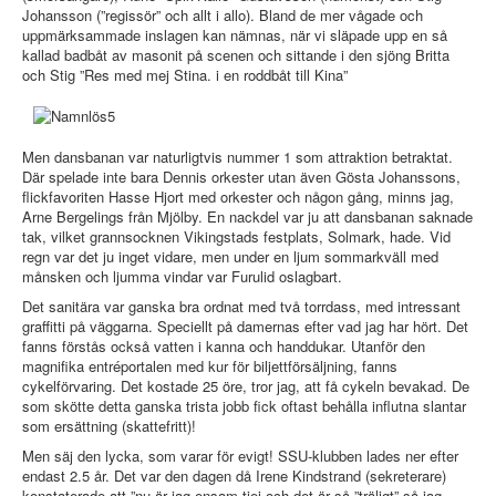
Johansson (”regissör” och allt i allo). Bland de mer vågade och
uppmärksammade inslagen kan nämnas, när vi släpade upp en så
kallad badbåt av masonit på scenen och sittande i den sjöng Britta
och Stig ”Res med mej Stina. i en roddbåt till Kina”
Men dansbanan var naturligtvis nummer 1 som attraktion betraktat.
Där spelade inte bara Dennis orkester utan även Gösta Johanssons,
flickfavoriten Hasse Hjort med orkester och någon gång, minns jag,
Arne Bergelings från Mjölby. En nackdel var ju att dansbanan saknade
tak, vilket grannsocknen Vikingstads festplats, Solmark, hade. Vid
regn var det ju inget vidare, men under en ljum sommarkväll med
månsken och ljumma vindar var Furulid oslagbart.
Det sanitära var ganska bra ordnat med två torrdass, med intressant
graffitti på väggarna. Speciellt på damernas efter vad jag har hört. Det
fanns förstås också vatten i kanna och handdukar. Utanför den
magnifika entréportalen med kur för biljettförsäljning, fanns
cykelförvaring. Det kostade 25 öre, tror jag, att få cykeln bevakad. De
som skötte detta ganska trista jobb fick oftast behålla influtna slantar
som ersättning (skattefritt)!
Men säj den lycka, som varar för evigt! SSU-klubben lades ner efter
endast 2.5 år. Det var den dagen då Irene Kindstrand (sekreterare)
konstaterade att ”nu är jag ensam tjej och det är så ”träligt” så jag