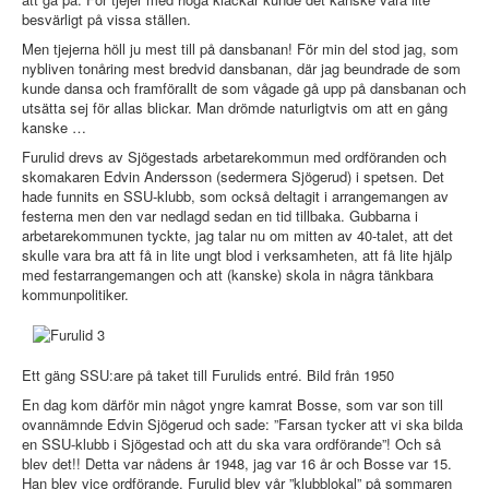
besvärligt på vissa ställen.
Men tjejerna höll ju mest till på dansbanan! För min del stod jag, som
nybliven tonåring mest bredvid dansbanan, där jag beundrade de som
kunde dansa och framförallt de som vågade gå upp på dansbanan och
utsätta sej för allas blickar. Man drömde naturligtvis om att en gång
kanske …
Furulid drevs av Sjögestads arbetarekommun med ordföranden och
skomakaren Edvin Andersson (sedermera Sjögerud) i spetsen. Det
hade funnits en SSU-klubb, som också deltagit i arrangemangen av
festerna men den var nedlagd sedan en tid tillbaka. Gubbarna i
arbetarekommunen tyckte, jag talar nu om mitten av 40-talet, att det
skulle vara bra att få in lite ungt blod i verksamheten, att få lite hjälp
med festarrangemangen och att (kanske) skola in några tänkbara
kommunpolitiker.
Ett gäng SSU:are på taket till Furulids entré. Bild från 1950
En dag kom därför min något yngre kamrat Bosse, som var son till
ovannämnde Edvin Sjögerud och sade: ”Farsan tycker att vi ska bilda
en SSU-klubb i Sjögestad och att du ska vara ordförande”! Och så
blev det!! Detta var nådens år 1948, jag var 16 år och Bosse var 15.
Han blev vice ordförande. Furulid blev vår ”klubblokal” på sommaren