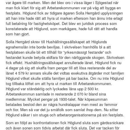
var ägare till marken. Men det blev oro i vissa läger i Sjögestad när
man fick klart för sig att Arbetarekommunen var på väg att bygga en
festplats. Höglund fick av tidigare ägaren Solla Herrgård upplysningen
att han inte hade rätt att hyra ut marken eftersom han ännu inte erlagt
full betalning för fastighetsköpet. Det blev en juridisk process som
konstaterade att Höglund, som markägare, hade full rätt att handla
som han gjort.
Solla Herrgård skrev till Hushållningssällskapet att Höglunds
egnahemslån inte borde beviljas. I skrivelsen framhölls bl a att
festplatsen skulle bli ett tillhåll för ”yrkesmässigt festande” och
festandet kunde betyda eldfara för den närliggande skogen. Skrivelsen
fick effekt. Hushållningssällskapet annullerade lånet. Höglund fick nu
4 dagar på sig att skaffa fram pengar till att lösa resterande del av
lånet 4 579 kr annars skulle det vidtas exekutiva åtgärder mot familjen
Höglund vilket skulle ställa familjen på bar backe. Om nu inte Höglund
tog tillbaka löftet om att hyra ut marken till Arbetarekommunen.
Höglund var ståndaktig och lyckades låna upp 2 500 kr.
Arbetarekommun samlade in resterande 2 070 kr bland sina
medlemmar. Mycket pengar på 1930-talet. När köpesumman
betalades bestod den av några hundralappar men mest av femmor
och tior. Men så var det ju småfolk som samlat ihop dem. Nu sitter
Höglund säker i sin stuga och arbetarorganisationerna på sin festplats.
Som en följd av konfrontationen fick Höglund sluta som gårdssnickare
och även sonen som tidvis arbetat där fick sluta. Det var tacken för