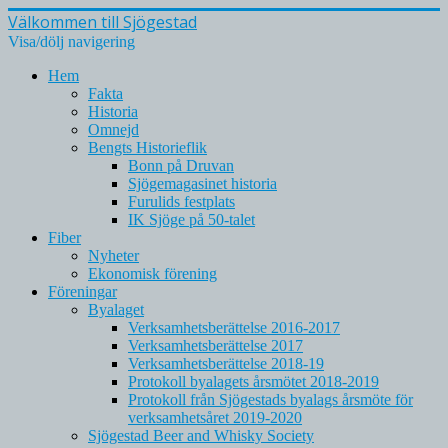
Välkommen till Sjögestad
Visa/dölj navigering
Hem
Fakta
Historia
Omnejd
Bengts Historieflik
Bonn på Druvan
Sjögemagasinet historia
Furulids festplats
IK Sjöge på 50-talet
Fiber
Nyheter
Ekonomisk förening
Föreningar
Byalaget
Verksamhetsberättelse 2016-2017
Verksamhetsberättelse 2017
Verksamhetsberättelse 2018-19
Protokoll byalagets årsmötet 2018-2019
Protokoll från Sjögestads byalags årsmöte för
verksamhetsåret 2019-2020
Sjögestad Beer and Whisky Society