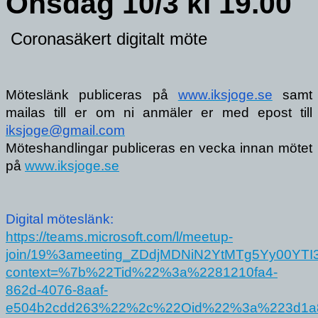
Onsdag 10/3 kl 19.00
Coronasäkert digitalt möte
Möteslänk publiceras på 
www.iksjoge.se
 samt 
mailas till er om ni anmäler er med epost till 
iksjoge@gmail.com
Möteshandlingar publiceras en vecka innan mötet 
på 
www.iksjoge.se
Digital möteslänk:
https://teams.microsoft.com/l/meetup-
join/19%3ameeting_ZDdjMDNiN2YtMTg5Yy00YTI
context=%7b%22Tid%22%3a%2281210fa4-
862d-4076-8aaf-
e504b2cdd263%22%2c%22Oid%22%3a%223d1a