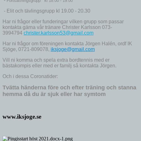
-
Fortsättningsgrupp
kl 18.00 - 19.00
- Elit och tävlingsgrupp kl 19.00 - 20.30
Har ni frågor eller funderingar vilken grupp som passar
kontakta gärna vår tränare Christer Karlsson
073-
3994794
christer.karlsson53@gmail.com
Har ni frågor om föreningen kontakta Jörgen Halén, ordf IK
Sjöge, 0721-809078,
iksjoge@gmail.com
Vill ni komma och spela extra bordtennis med er
bästakompis eller med er familj så kontakta Jörgen.
Och i dessa Coronatider:
Tvätta händerna före och efter träning och stanna
hemma då du är sjuk eller har symtom
www.iksjoge.se