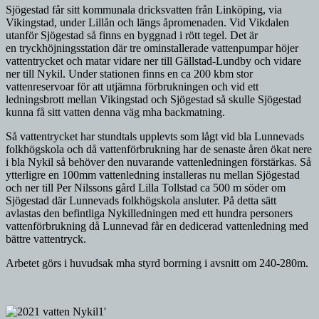
Sjögestad får sitt kommunala dricksvatten från Linköping, via
Vikingstad, under Lillån och längs åpromenaden. Vid Vikdalen
utanför Sjögestad så finns en byggnad i rött tegel. Det är
en tryckhöjningsstation där tre ominstallerade vattenpumpar höjer
vattentrycket och matar vidare ner till Gällstad-Lundby och vidare
ner till Nykil. Under stationen finns en ca 200 kbm stor
vattenreservoar för att utjämna förbrukningen och vid ett
ledningsbrott mellan Vikingstad och Sjögestad så skulle Sjögestad
kunna få sitt vatten denna väg mha backmatning.
Så vattentrycket har stundtals upplevts som lågt vid bla Lunnevads
folkhögskola och då vattenförbrukning har de senaste åren ökat nere
i bla Nykil så behöver den nuvarande vattenledningen förstärkas. Så
ytterligre en 100mm vattenledning installeras nu mellan Sjögestad
och ner till Per Nilssons gård Lilla Tollstad ca 500 m söder om
Sjögestad där Lunnevads folkhögskola ansluter. På detta sätt
avlastas den befintliga Nykilledningen med ett hundra personers
vattenförbrukning då Lunnevad får en dedicerad vattenledning med
bättre vattentryck.
Arbetet görs i huvudsak mha styrd borrning i avsnitt om 240-280m.
'