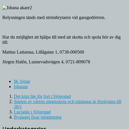
Belysningen tänds med strömbrytaren vid garagedörrren.
Har du möjlighet att hjälpa till med att skotta och spola hör av dig
till:
Mattias Laitamaa, Lillågatan 1, 0738-000560
Jörgen Halén, Lunnevadsvägen 4, 0721-809078
IK Sjöge
Isbanan
Det körs lite för fort i Sjögestad
Starten av vårens pingisskola och träningar är förskjutna till
28/1
Luciatåg i Sjögestad
Byalaget fixar julstämning
Underkategorier