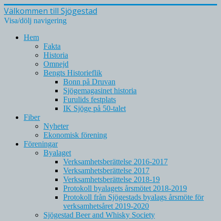
Välkommen till Sjögestad
Visa/dölj navigering
Hem
Fakta
Historia
Omnejd
Bengts Historieflik
Bonn på Druvan
Sjögemagasinet historia
Furulids festplats
IK Sjöge på 50-talet
Fiber
Nyheter
Ekonomisk förening
Föreningar
Byalaget
Verksamhetsberättelse 2016-2017
Verksamhetsberättelse 2017
Verksamhetsberättelse 2018-19
Protokoll byalagets årsmötet 2018-2019
Protokoll från Sjögestads byalags årsmöte för
verksamhetsåret 2019-2020
Sjögestad Beer and Whisky Society