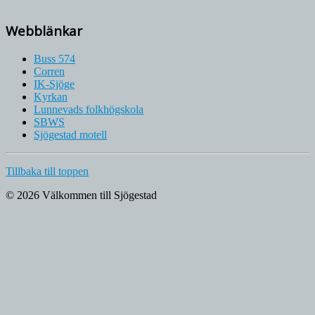
Webblänkar
Buss 574
Corren
IK-Sjöge
Kyrkan
Lunnevads folkhögskola
SBWS
Sjögestad motell
Tillbaka till toppen
© 2026 Välkommen till Sjögestad