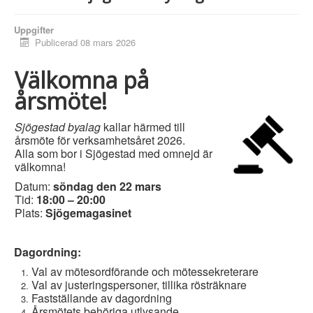
Uppgifter
Publicerad 08 mars 2026
Välkomna på
årsmöte!
Sjögestad byalag
kallar härmed till
årsmöte för verksamhetsåret 2026.
Alla som bor i Sjögestad med omnejd är
välkomna!
Datum:
söndag den 22 mars
Tid:
18:00 – 20:00
Plats:
Sjögemagasinet
Dagordning:
Val av mötesordförande och mötessekreterare
Val av justeringspersoner, tillika rösträknare
Fastställande av dagordning
Årsmötets behöriga utlysande