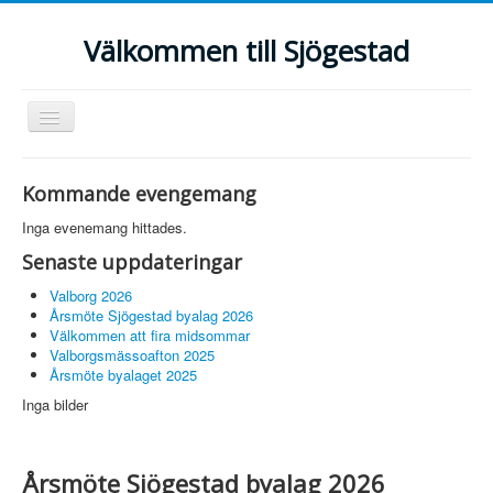
Välkommen till Sjögestad
Visa/dölj
navigering
Hem
Kommande evengemang
Fiber
Inga evenemang hittades.
Föreningar
Senaste uppdateringar
Anslagstavlan
Valborg 2026
Årsmöte Sjögestad byalag 2026
Grannsamverkan
Välkommen att fira midsommar
Valborgsmässoafton 2025
Bildgalleri
Årsmöte byalaget 2025
Sjögestadbladet
Inga bilder
Årsmöte Sjögestad byalag 2026